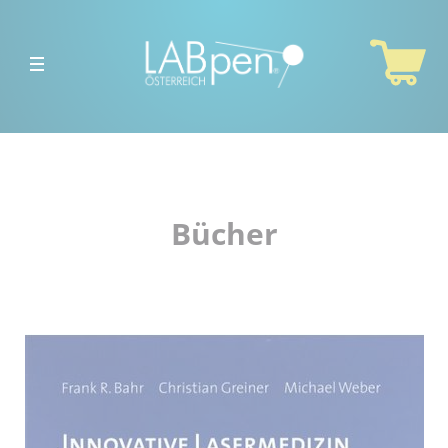
Home
Über
uns
Therapielaser
Bücher
Shop
Alle
Produkte
Akupunktur-
Nadeln
Akupunktur-
Zubehör