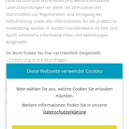
Laserreiztherapie von Arealen und weitere innovative
Partner
Laseranwendungen vor allem die Stimulation der
Kontakt
Stammzellen zur Regeneration und Anregung der
Selbstheilung sowie alle Informationen für die praktische
Anwendung werden in diesem Standardwerk im Text und
durch zahlreiche informative Fotos und Abbildungen
Impressum
dargestellt.
Datenschutz
Im Buch finden Sie klar verständlich dargestellt:
AGB
– Einführung in die Grundlagen.
– Praxis der modernen Lasermedizin und Laserakupunktur
Diese Webseite verwendet Cookies
von Frank Bahr, Ehrenprofessor der chinesischen Akademie
der Wissenschaften in Beijing und Seniorprofessor an der
größten TCM-Universität Chinas in Nanjing.
Bitte wählen Sie aus, welche Cookies Sie erlauben
– Sie erfahren alles über erfolgreiche Praxis-Anwendung
möchten.
gegliedert nach verschiedenen Krankheitsbildern.
Weitere Informationen finden Sie in unserer
– Eindrucksvoll in Wort und Bild lernen Sie, bei welcher
Datenschutzerklärung
Erkrankungen welches Therapieverfahren wie eingesetzt
wird.
– Der spezielle Frequenzen- und Geräteteil informiert über