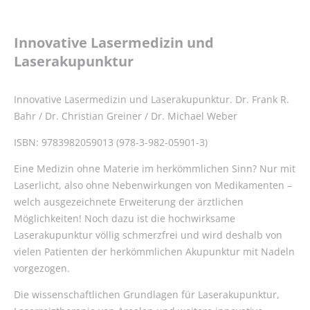
Zubehör
Moxa-
Innovative Lasermedizin und
Produkte
Laserakupunktur
Schröpfgläser
Innovative Lasermedizin und Laserakupunktur. Dr. Frank R.
Tapes
Bahr / Dr. Christian Greiner / Dr. Michael Weber
Therapie-
ISBN: 9783982059013 (978-3-982-05901-3)
&
Praxiszubehör
Eine Medizin ohne Materie im herkömmlichen Sinn? Nur mit
Laserlicht, also ohne Nebenwirkungen von Medikamenten –
Therapielaser
welch ausgezeichnete Erweiterung der ärztlichen
Therapielaser-
Möglichkeiten! Noch dazu ist die hochwirksame
Zubehör
Laserakupunktur völlig schmerzfrei und wird deshalb von
vielen Patienten der herkömmlichen Akupunktur mit Nadeln
Waagen
vorgezogen.
News
Die wissenschaftlichen Grundlagen für Laserakupunktur,