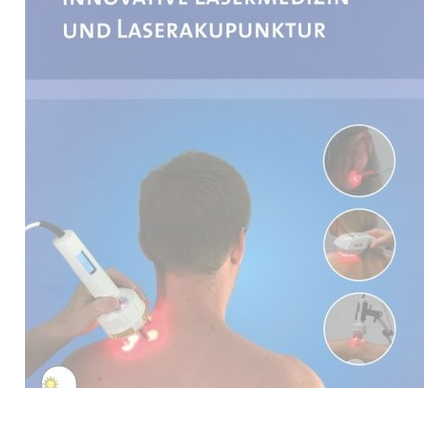
Anatomische
Modelle
Behandlungsliegen
Blutdruck
&
Blutzucker
Bücher
Hygiene
Lehrtafeln
Medizin-
Produkte
Milchpumpen
&