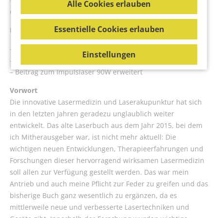
Alle Cookies erlauben
den aktuellen Stand der Technik.
Essentielle Cookies erlauben
Neu in der 2. Auflage:
– Dr. Michael Weber über Mitochondrien
Einstellungen
– Dr. Christian Greiner über Stammzellen
– Beitrag zum Impulslaser 90W erweitert
Vorwort
Die innovative Lasermedizin und Laserakupunktur hat sich
in den letzten Jahren geradezu unglaublich weiter
entwickelt. Das alte Laserbuch aus dem Jahr 2015, bei dem
ich Mitherausgeber war, ist nicht mehr aktuell: Die
wichtigen neuen Entwicklungen, Therapieerfahrungen und
Forschungen dieser hervorragend wirksamen Lasermedizin
soll allen zur Verfügung gestellt werden. Das war mein
Antrieb und auch meine Pflicht zur Feder zu greifen und das
bisherige Buch ganz wesentlich zu ergänzen, da es
mittlerweile neue und verbesserte Lasertechniken und