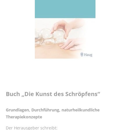
Anatomische
Modelle
Behandlungsliegen
Blutdruck
&
Blutzucker
Bücher
Hygiene
Lehrtafeln
Buch „Die Kunst des Schröpfens“
Medizin-
Produkte
Grundlagen, Durchführung, naturheilkundliche
Therapiekonzepte
Milchpumpen
&
Der Herausgeber schreibt: