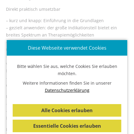
Zubehör
Direkt praktisch umsetzbar
Moxa-
Produkte
– kurz und knapp: Einführung in die Grundlagen
– gezielt anwenden: der große Indikationsteil bietet ein
Schröpfgläser
breites Spektrum an Therapiemöglichkeiten
– so wird’s gemacht: vierfarbige Abbildungen zeigen die
Tapes
Diese Webseite verwendet Cookies
richtige Platzierung der Schröpfköpfe
Therapie-
– Anregungen für die naturheilkundliche Begleittherapie:
&
viele Hinweise zur Kombination mit anderen
Bitte wählen Sie aus, welche Cookies Sie erlauben
Praxiszubehör
Naturheilverfahren
möchten.
– anschauliche Fallbeispiele geben noch mehr Sicherheit in
Therapielaser
Weitere Informationen finden Sie in unserer
der Anwendung
Datenschutzerklärung
Therapielaser-
Neu in der 6. Auflage
Zubehör
– Schröpfen der Fußreflexzone
Alle Cookies erlauben
– Neue Anwendungsmöglichkeiten: Reizdarmsyndrom,
Waagen
Burnout, Wetterfühligkeit
News
Essentielle Cookies erlauben
ISBN:
978-3-8304-7758-7