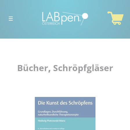
Home
Über
uns
Therapielaser
Bücher
,
Schröpfgläser
Shop
Alle
Produkte
Akupunktur-
Nadeln
Akupunktur-
Zubehör